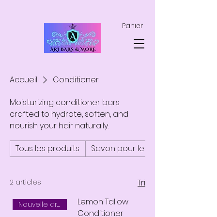
Panier
Accueil
Conditioner
Moisturizing conditioner bars
crafted to hydrate, soften, and
nourish your hair naturally.
Tous les produits
Savon pour le corps
2 articles
Tri
Lemon Tallow
Nouvelle arrivée
Conditioner