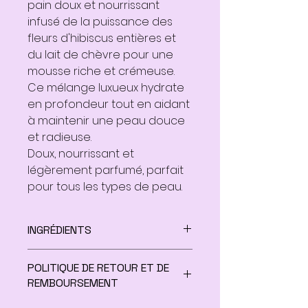
pain doux et nourrissant
infusé de la puissance des
fleurs d'hibiscus entières et
du lait de chèvre pour une
mousse riche et crémeuse.
Ce mélange luxueux hydrate
en profondeur tout en aidant
à maintenir une peau douce
et radieuse.
Doux, nourrissant et
légèrement parfumé, parfait
pour tous les types de peau.
INGRÉDIENTS
Huile essentielle de baies de
POLITIQUE DE RETOUR ET DE
genièvre, lait de chèvre, fleur
REMBOURSEMENT
d'hibiscus, huile de palme, huile
végétale, huile de coco,